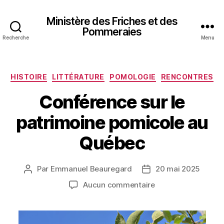
Ministère des Friches et des
Pommeraies
Recherche
Menu
Catégories
HISTOIRE
LITTÉRATURE
POMOLOGIE
RENCONTRES
Conférence sur le
patrimoine pomicole au
Québec
Par
Emmanuel Beauregard
20 mai 2025
Auteur
Date
de
de
sur
Aucun commentaire
l’article
l’article
Conférence
sur
le