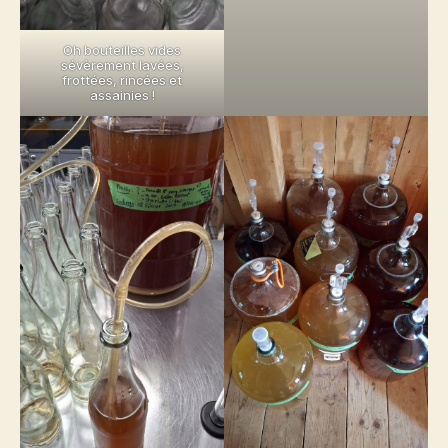
Oh bouteilles vides
sévèrement lavées,
frottées, rincées et
assainies !