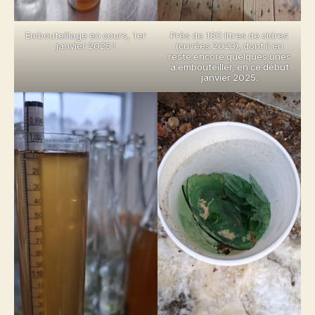
Embouteillage en cours, 1er
Près de 180 litres de cidres
janvier 2025 !
(cuvées 2023), dont il en
reste encore quelques unes
à embouteiller, en ce début
janvier 2025.