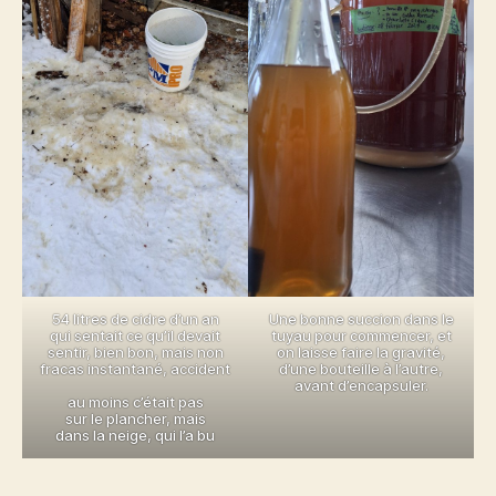
54 litres de cidre d’un an
Une bonne succion dans le
qui sentait ce qu’il devait
tuyau pour commencer, et
sentir, bien bon, mais non
on laisse faire la gravité,
fracas instantané, accident
d’une bouteille à l’autre,
avant d’encapsuler.
au moins c’était pas
sur le plancher, mais
dans la neige, qui l’a bu