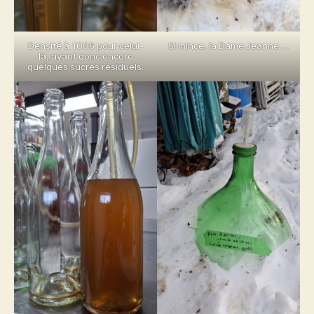
Densité à 1006 pour celui-
Si mince, la Dame Jeanne …
là, ayant donc encore
quelques sucres résiduels.