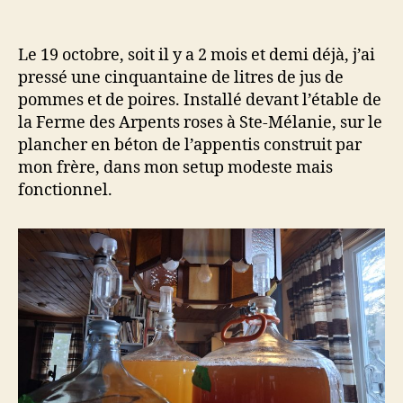
l’article
l’article
Cuvées
de
cidre
Le 19 octobre, soit il y a 2 mois et demi déjà, j’ai
2023-
pressé une cinquantaine de litres de jus de
2024
pommes et de poires. Installé devant l’étable de
la Ferme des Arpents roses à Ste-Mélanie, sur le
plancher en béton de l’appentis construit par
mon frère, dans mon setup modeste mais
fonctionnel.