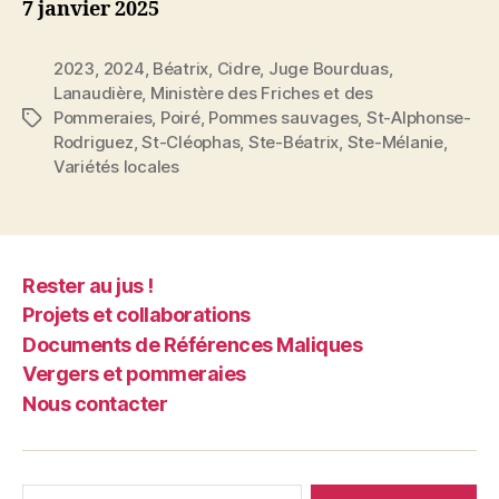
7 janvier 2025
2023
,
2024
,
Béatrix
,
Cidre
,
Juge Bourduas
,
Lanaudière
,
Ministère des Friches et des
Pommeraies
,
Poiré
,
Pommes sauvages
,
St-Alphonse-
Étiquettes
Rodriguez
,
St-Cléophas
,
Ste-Béatrix
,
Ste-Mélanie
,
Variétés locales
Rester au jus !
Projets et collaborations
Documents de Références Maliques
Vergers et pommeraies
Nous contacter
Rechercher :