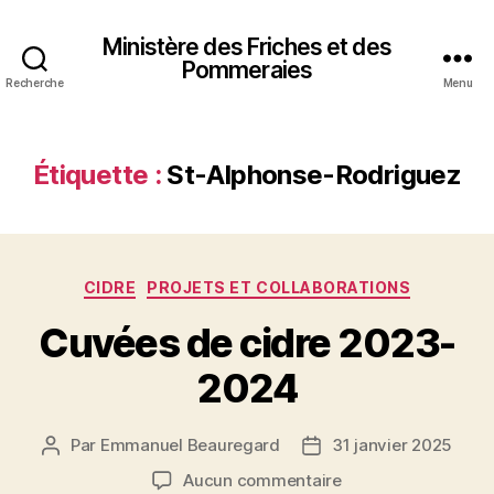
Ministère des Friches et des
Pommeraies
Recherche
Menu
Étiquette :
St-Alphonse-Rodriguez
Catégories
CIDRE
PROJETS ET COLLABORATIONS
Cuvées de cidre 2023-
2024
Par
Emmanuel Beauregard
31 janvier 2025
Auteur
Date
de
de
sur
Aucun commentaire