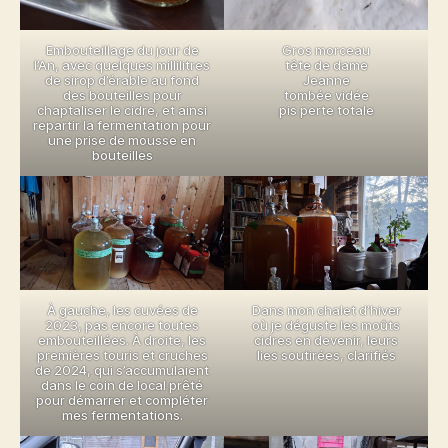
Embouteillage du jour de
Gros morceau
l’An, avec quelques millilitres
tête de dame
de sirop d’érable au fond
Jeanne
des bouteilles pour
tombée vidée
chaptaliser le cidre, et ainsi
pis perte totale
repartir la fermentation pour
une prise de mousse en
bouteilles
À gauche, les cuvées de
Dans mon chalet d’hiver
2023, pas encore toutes
où je déguste les moûts
embouteillées. À droite, les
cidres en devenir, leurs
premières touris et cruches
lies soutirées, clarifiés
de 2024, qui s’accumulaient
dans le coin de local prêté
pour démarrer et compléter
mes fermentations.