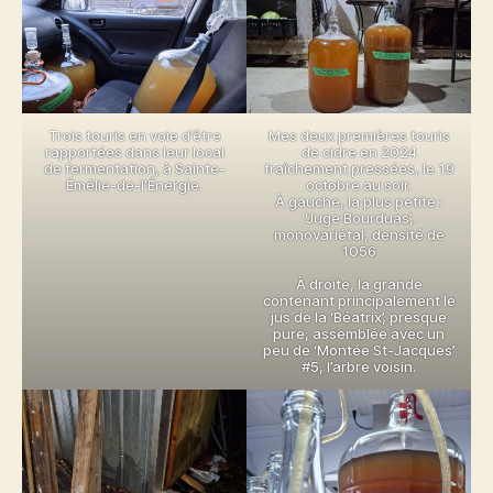
Trois touris en voie d’être
Mes deux premières touris
rapportées dans leur local
de cidre en 2024
de fermentation, à Sainte-
fraîchement pressées, le 19
Émélie-de-l’Énergie.
octobre au soir.
À gauche, la plus petite :
‘Juge Bourduas’,
monovariétal, densité de
1056
À droite, la grande
contenant principalement le
jus de la ‘Béatrix’, presque
pure, assemblée avec un
peu de ‘Montée St-Jacques’
#5, l’arbre voisin.