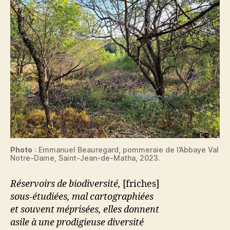
Photo
: Emmanuel Beauregard, pommeraie de l’Abbaye Val
Notre-Dame, Saint-Jean-de-Matha, 2023.
Réservoirs de biodiversité,
[friches]
sous-étudiées, mal cartographiées
et souvent méprisées, elles donnent
asile à une prodigieuse diversité