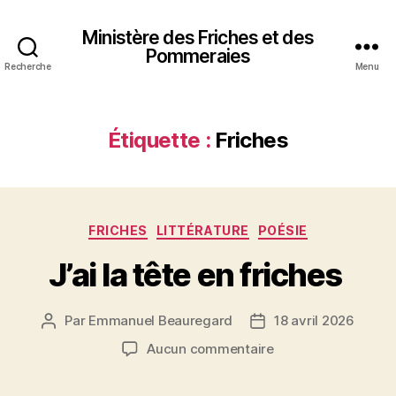
Ministère des Friches et des
Pommeraies
Recherche
Menu
Étiquette :
Friches
Catégories
FRICHES
LITTÉRATURE
POÉSIE
J’ai la tête en friches
Par
Emmanuel Beauregard
18 avril 2026
Auteur
Date
de
de
sur
Aucun commentaire
l’article
l’article
J’ai
la