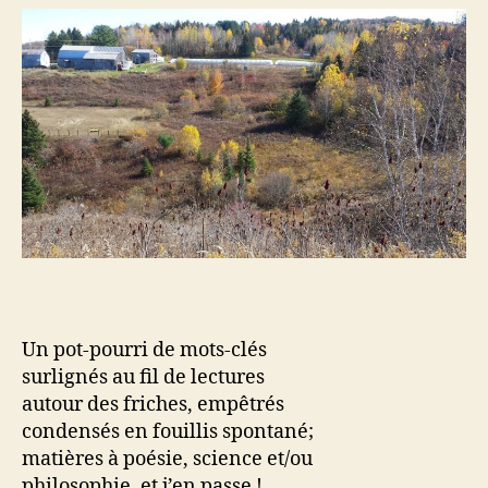
tête
en
friches
Un pot-pourri de mots-clés
surlignés au fil de lectures
autour des friches, empêtrés
condensés en fouillis spontané;
matières à poésie, science et/ou
philosophie, et j’en passe !