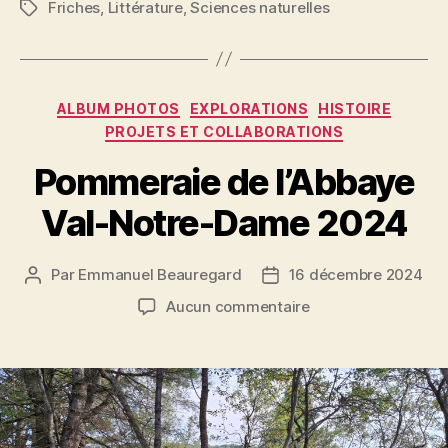
Friches
,
Littérature
,
Sciences naturelles
Étiquettes
Catégories
ALBUM PHOTOS
EXPLORATIONS
HISTOIRE
PROJETS ET COLLABORATIONS
Pommeraie de l’Abbaye
Val-Notre-Dame 2024
Par
Emmanuel Beauregard
16 décembre 2024
Auteur
Date
de
de
sur
Aucun commentaire
l’article
l’article
Pommeraie
de
l’Abbaye
Val-
Notre-
Dame