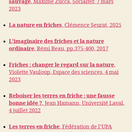
sauvage
, Maxime Zucca, Socialter, 7 mars
2023
La nature en friches
, Clémence Seurat, 2025
L’imaginaire des friches et la nature
ordinaire
, Rémi Beau, pp.375-400, 2017
Friches : changer le regard sur la nature
,
Violette Vauloup, Espace des sciences, 4 mai
2023
Reboiser les terres en friche : une fausse
bonne idée ?
, Jean Hamann, Université Laval,
4 juillet 2022
Les terres en friche
, Fédération de l’UPA