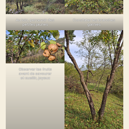
Au loin, percevoir des
Constater les branches
petites jaunes
garnies
Observer les fruits
avant de savourer
et cueillir, joyeux