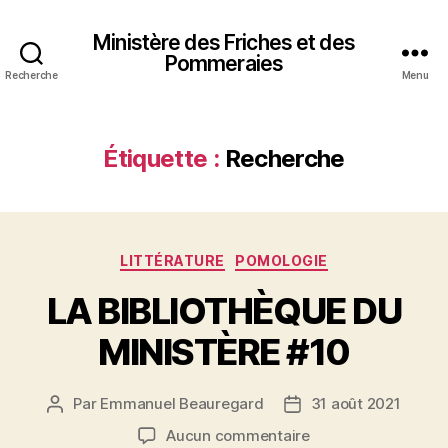
Ministère des Friches et des
Pommeraies
Recherche
Menu
Étiquette :
Recherche
Catégories
LITTÉRATURE
POMOLOGIE
LA BIBLIOTHÈQUE DU
MINISTÈRE #10
Par
Emmanuel Beauregard
31 août 2021
Auteur
Date
de
de
sur
Aucun commentaire