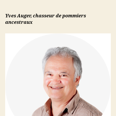
l’article
l’article
LA
BIBLIOTHÈQUE
DU
Yves Auger, chasseur de pommiers
MINISTÈRE
ancestraux
#10